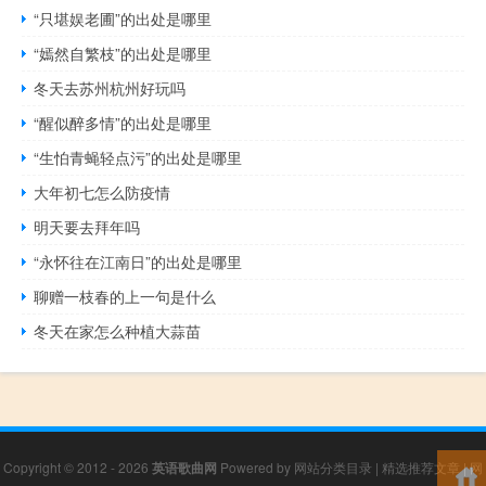
“只堪娱老圃”的出处是哪里
“嫣然自繁枝”的出处是哪里
冬天去苏州杭州好玩吗
“醒似醉多情”的出处是哪里
“生怕青蝇轻点污”的出处是哪里
大年初七怎么防疫情
明天要去拜年吗
“永怀往在江南日”的出处是哪里
聊赠一枝春的上一句是什么
冬天在家怎么种植大蒜苗
Copyright © 2012 - 2026
英语歌曲网
Powered by
网站分类目录
|
精选推荐文章
|
网