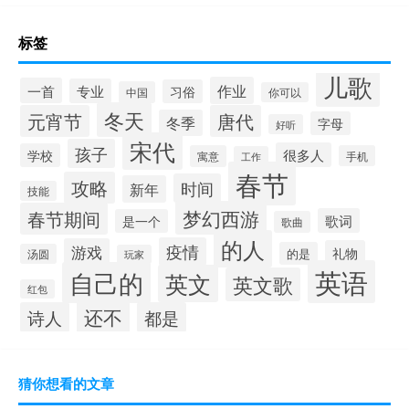
标签
儿歌
作业
一首
专业
习俗
中国
你可以
冬天
元宵节
唐代
冬季
字母
好听
宋代
孩子
很多人
学校
寓意
手机
工作
春节
攻略
时间
新年
技能
梦幻西游
春节期间
歌词
是一个
歌曲
的人
疫情
游戏
礼物
的是
汤圆
玩家
英语
自己的
英文
英文歌
红包
还不
诗人
都是
猜你想看的文章