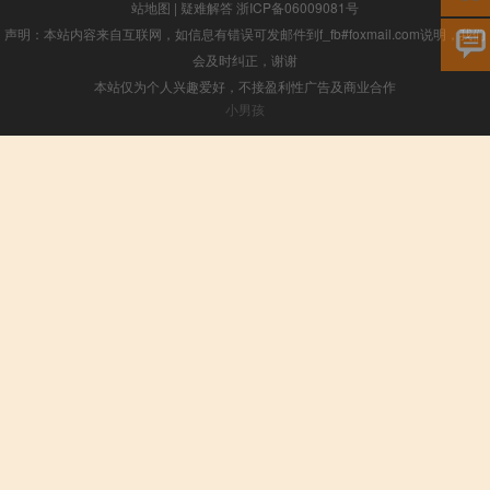
站地图
|
疑难解答
浙ICP备06009081号
声明：本站内容来自互联网，如信息有错误可发邮件到f_fb#foxmail.com说明，我们
会及时纠正，谢谢
本站仅为个人兴趣爱好，不接盈利性广告及商业合作
小男孩