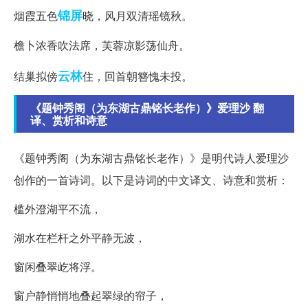
锦屏
烟霞五色
晓，风月双清瑶镜秋。
檐卜浓香吹法席，芙蓉凉影荡仙舟。
云林
结巢拟傍
住，回首朝簪愧未投。
《题钟秀阁（为东湖古鼎铭长老作）》爱理沙 翻
译、赏析和诗意
《题钟秀阁（为东湖古鼎铭长老作）》是明代诗人爱理沙
创作的一首诗词。以下是诗词的中文译文、诗意和赏析：
槛外澄湖平不流，
湖水在栏杆之外平静无波，
窗闲叠翠屹将浮。
窗户静悄悄地叠起翠绿的帘子，