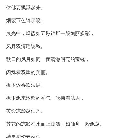
仿佛要飘浮起来。
烟霞五色锦屏晓，
晨光中，烟霞如五彩锦屏一般绚丽多彩，
风月双清瑶镜秋。
秋日的风月如同一面清澈明亮的宝镜，
闪烁着双重的美丽。
檐卜浓香吹法席，
檐下飘来浓郁的香气，吹拂着法席，
芙蓉凉影荡仙舟。
莲花的凉影在水面上荡漾，如仙舟一般飘荡。
结巢拟傍云林住，