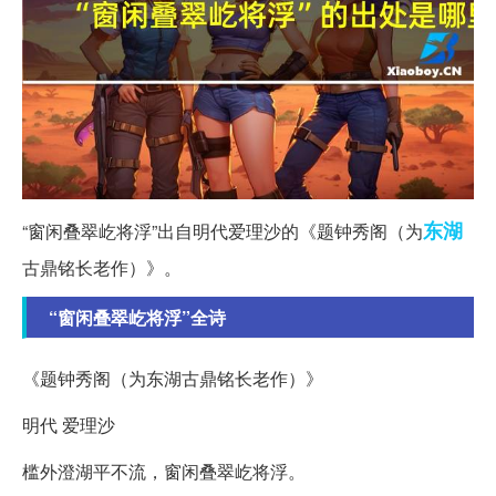
东湖
“窗闲叠翠屹将浮”出自明代爱理沙的《题钟秀阁（为
古鼎铭长老作）》。
“窗闲叠翠屹将浮”全诗
《题钟秀阁（为东湖古鼎铭长老作）》
明代 爱理沙
槛外澄湖平不流，窗闲叠翠屹将浮。