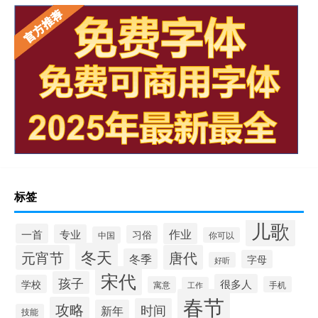
标签
儿歌
作业
一首
专业
习俗
中国
你可以
冬天
元宵节
唐代
冬季
字母
好听
宋代
孩子
很多人
学校
寓意
手机
工作
春节
攻略
时间
新年
技能