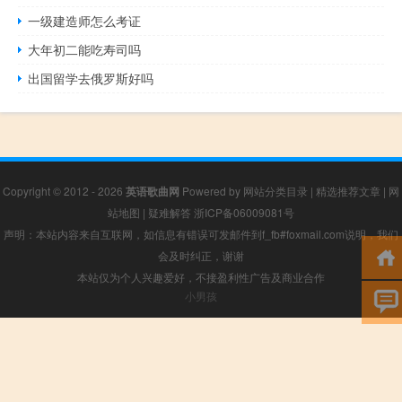
一级建造师怎么考证
大年初二能吃寿司吗
出国留学去俄罗斯好吗
Copyright © 2012 - 2026
英语歌曲网
Powered by
网站分类目录
|
精选推荐文章
|
网
站地图
|
疑难解答
浙ICP备06009081号
声明：本站内容来自互联网，如信息有错误可发邮件到f_fb#foxmail.com说明，我们
会及时纠正，谢谢
本站仅为个人兴趣爱好，不接盈利性广告及商业合作
小男孩