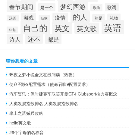
梦幻西游
春节期间
歌词
是一个
歌曲
的人
疫情
游戏
礼物
的是
汤圆
玩家
英语
自己的
英文
英文歌
红包
还不
诗人
都是
猜你想看的文章
热夜之梦小说全文在线阅读（热夜）
使命召唤9配置需求（使命召唤9配置要求）
汽车资讯：保时捷赛车取笑开曼GT4 Clubsport拉力赛概念
人类发展指数排名 人类发展指数排名
率土之滨贼兵攻略
hello英文歌
26个字母的名称音