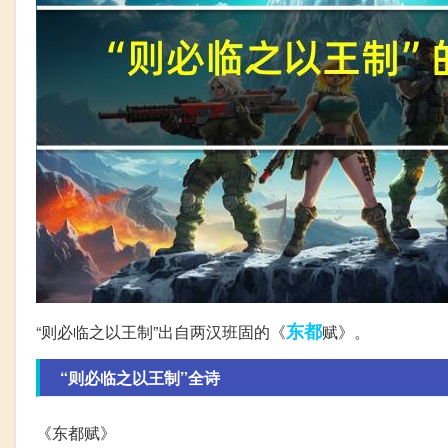
东都
“则必临之以王制”出自两汉班固的《
赋》。
“则必临之以王制”全诗
《东都赋》