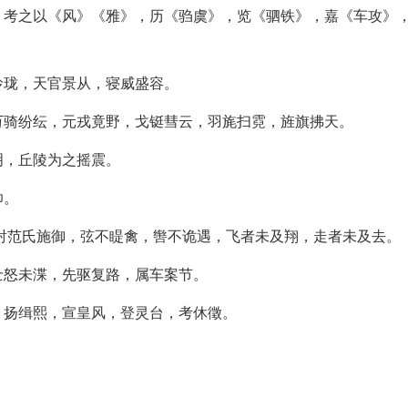
，考之以《风》《雅》，历《驺虞》，览《驷铁》，嘉《车攻》
玲珑，天官景从，寝威盛容。
万骑纷纭，元戎竟野，戈铤彗云，羽旄扫霓，旌旗拂天。
明，丘陵为之摇震。
帅。
射范氏施御，弦不睼禽，辔不诡遇，飞者未及翔，走者未及去。
士怒未渫，先驱复路，属车案节。
，扬缉熙，宣皇风，登灵台，考休徵。
。