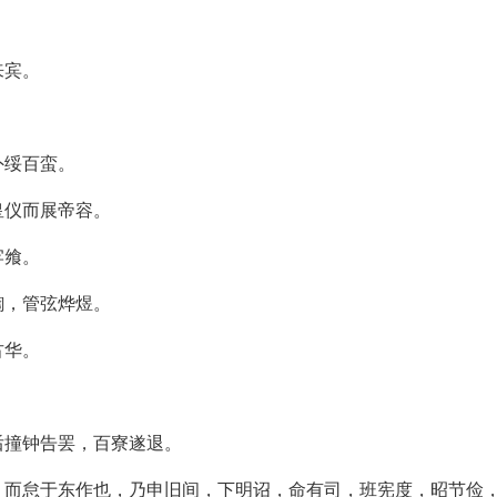
来宾。
外绥百蛮。
皇仪而展帝容。
牢飨。
鍧，管弦烨煜。
古华。
后撞钟告罢，百寮遂退。
，而怠于东作也，乃申旧间，下明诏，命有司，班宪度，昭节俭