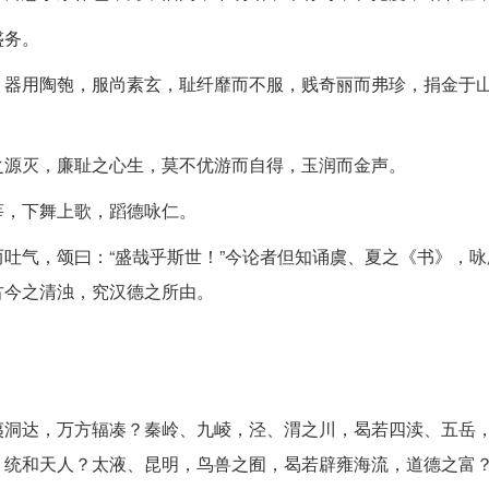
盛务。
，器用陶匏，服尚素玄，耻纤靡而不服，贱奇丽而弗珍，捐金于
之源灭，廉耻之心生，莫不优游而自得，玉润而金声。
莘，下舞上歌，蹈德咏仁。
吐气，颂曰：“盛哉乎斯世！”今论者但知诵虞、夏之《书》，咏
古今之清浊，究汉德之所由。
夷洞达，万方辐凑？秦岭、九崚，泾、渭之川，曷若四渎、五岳
，统和天人？太液、昆明，鸟兽之囿，曷若辟雍海流，道德之富