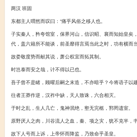
两汉 班固
东都主人喟然而叹曰：“痛乎风俗之移人也。
子实秦人，矜夸馆室，保界河山，信识昭、襄而知始皇矣
代，盖六籍所不能谈，前圣靡得言焉当此之时，功有横而
故娄敬度势而献其说，萧公权宜而拓其制。
时岂泰而安之哉，计不得以已也。
吾子曾不是睹，顾曜后嗣之末造，不亦暗乎？今将语子以
往者王莽作逆，汉祚中缺，天人致诛，六合相灭。
于时之乱，生人几亡，鬼神泯绝，壑无完柩，郛罔遗室。
原野厌人之肉，川谷流人之血，秦、项之灾，犹不克半，
故下人号而上诉，上帝怀而降监，乃致命乎圣皇。