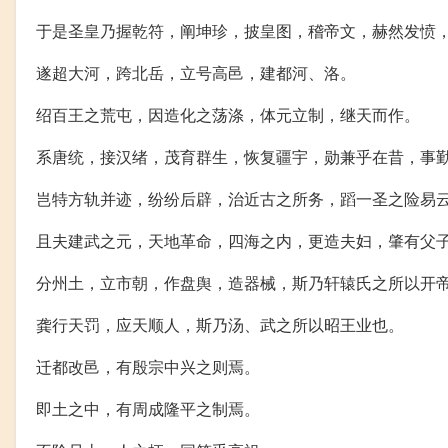
于是圣皇乃握乾符，阐坤珍，披皇图，稽帝文，赫然发愤
遂超大河，跨北岳，立号高邑，建都河、洛。
绍百王之荒屯，因造化之荡涤，体元立制，继天而作。
系唐统，接汉绪，茂育群生，恢复疆宇，勋兼乎在昔，事
岂特方轨并迹，纷纷后辟，治近古之所务，蹈一圣之险易
且夫建武之元，天地革命，四海之内，更造夫妇，肇有父
分州土，立市朝，作盘舆，造器械，斯乃轩辕氏之所以开
龚行天罚，应天顺人，斯乃汤、武之所以昭王业也。
迁都改邑，有殷宗中兴之则焉。
即土之中，有周成隆平之制焉。