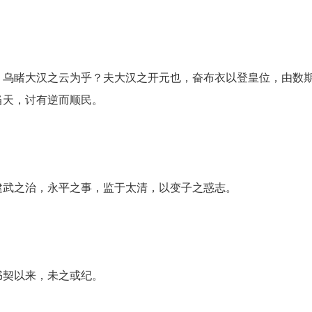
，乌睹大汉之云为乎？夫大汉之开元也，奋布衣以登皇位，由数
当天，讨有逆而顺民。
建武之治，永平之事，监于太清，以变子之惑志。
书契以来，未之或纪。