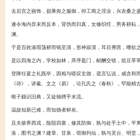
去后宫之丽饰，损乘舆之服御，抑工商之淫业，兴农桑之
遂令海内弃末而反本，背伪而归真，女修织纴，男务耕耘
渊。
于是百姓涤瑕荡秽而镜至清，形神寂漠，耳目弗营，嗜欲
是以四海之内，学校如林，庠序盈门，献酬交错，俎豆莘
登降饪宴之礼既毕，因相与嗟叹玄德，谠言弘说，咸含和而
《诗》，讲羲、文之《易》，论孔氏之《春秋》，罕能精
唯子颇识旧典，又徒驰骋乎末流。
温故知新已难，而知德者鲜矣。
且夫僻界西戎，险阻四塞，修其防御，孰与处乎土中，平
洛，图书之渊？建章、甘泉，馆御列仙，孰与灵台、明堂