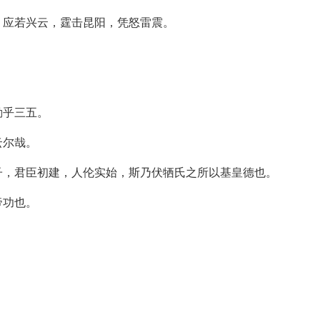
，应若兴云，霆击昆阳，凭怒雷震。
勤乎三五。
云尔哉。
子，君臣初建，人伦实始，斯乃伏牺氏之所以基皇德也。
帝功也。