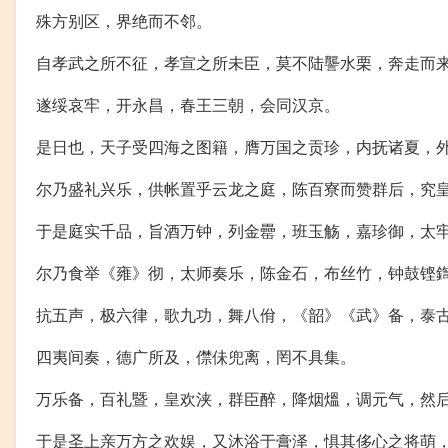
殊方别区，界绝而不邻。
自孝武之所不征，孝宣之所未臣，莫不陆讋水栗，奔走而
遂绥哀牢，开永昌，春王三朝，会同汉京。
是日也，天子受四海之图籍，膺万国之贡珍，内抚诸夏，
尔乃盛礼兴乐，供帐置乎云龙之庭，陈百寮而赞群后，究
于是庭实千品，旨酒万钟，列金罍，班玉觞，嘉珍御，太
尔乃食举《雍》彻，太师奏乐，陈金石，布丝竹，钟鼓铿
抗五声，极六律，歌九功，舞八佾，《韶》《武》备，泰
四夷间奏，德广所及，僸佅兜离，罔不具集。
万乐备，百礼暨，皇欢浃，群臣醉，降烟熅，调元气，然
于是圣上亲万方之欢娱，又沐浴于膏泽，惧其侈心之将萌