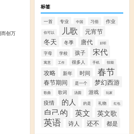
标签
作业
一首
专业
习俗
中国
儿歌
元宵节
期而创万
你可以
冬天
唐代
冬季
好听
宋代
孩子
字母
学校
很多人
寓意
手机
工作
技能
春节
攻略
时间
新年
梦幻西游
春节期间
是一个
游戏
歌词
歌曲
汤圆
玩家
的人
疫情
礼物
的是
红包
自己的
英文
英文歌
英语
还不
诗人
都是