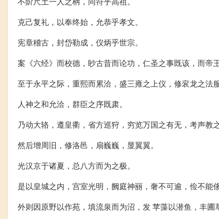
不阶尺土一人之柄，同符乎高祖。
克己复礼，以奉终始，允恭乎孝文。
宪章稽古，封岱勒成，仪炳乎世宗。
案《六经》而校德，眇古昔而论功，仁圣之事既该，而帝
至于永平之际，重熙而累洽，盛三雍之上仪，修衮龙之法
人神之和允洽，群臣之序既肃。
乃动大辂，遵皇衢，省方巡狩，穷览万国之有无，考声教
然后增周旧，修洛邑，扇巍巍，显翼翼。
光汉京于诸夏，总八方而为之极。
是以皇城之内，宫室光明，阙庭神丽，奢不可逾，俭不能
外则因原野以作苑，填流泉而为沼，发 苹藻以潜鱼，丰圃