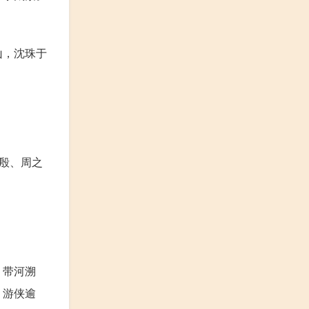
山，沈珠于
殷、周之
，带河溯
？游侠逾