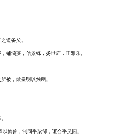
王之道备矣。
服，铺鸿藻，信景铄，扬世庙，正雅乐。
之所被，散皇明以烛幽。
侈。
草以毓兽，制同乎梁邹，谊合乎灵囿。