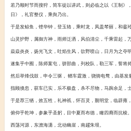
若乃顺时节而搜狩，简车徒以讲武，则必临之以《王制》
日》，礼官整仪，乘舆乃出。
于是发鲸鱼，铿华钟，登玉辂，乘时龙，凤盖棽丽，和銮
山灵护野，属御方神，雨师泛洒，风伯清尘，千乘雷起，
焱焱炎炎，扬光飞文，吐焰生风，欱野喷山，日月为之夺
遂集乎中囿，陈师案屯，骈部曲，列校队，勒三军，誓将
然后举烽伐鼓，申令三驱， 輶车霆激，骁骑电骛，由基发
指顾倏忽，获车已实，乐不极盘，杀不尽物，马踠余足，
于是荐三牺，效五牲，礼神祇，怀百灵，觐明堂，临辟雍
俯仰乎乾坤，参象乎圣躬，目中夏而布德，瞰四裔而抗棱
西荡河源，东澹海漘，北动幽崖，南趯朱垠。