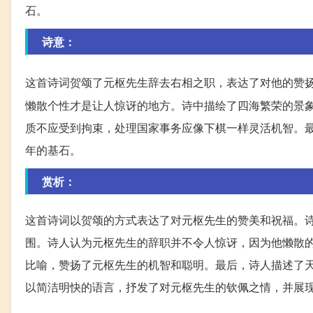
石。
诗意：
这首诗词贺颂了元枢先生辞去右相之职，表达了对他的赞
懒散个性才是让人惊讶的地方。诗中描绘了四海繁荣的景
质不应受到拘束，处理国家事务应像下棋一样灵活机智。
年的基石。
赏析：
这首诗词以贺颂的方式表达了对元枢先生的赞美和祝福。
围。诗人认为元枢先生的辞职并不令人惊讶，因为他懒散
比喻，赞扬了元枢先生的机智和聪明。最后，诗人描述了
以简洁明快的语言，抒发了对元枢先生的钦佩之情，并展