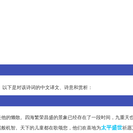
。以下是对该诗词的中文译文、诗意和赏析：
是他的懒散。四海繁荣昌盛的景象已经存在了一段时间，九重天
太平盛世
棋般机智。天下的儿童都在歌颂您，他们欢喜地为
祈愿