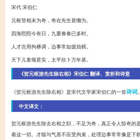
宋代 宋伯仁
元枢登相未为奇，奇在先生甚懒为。
四海熙熙今有日，九重眷眷已多时。
人才岂用拘彝调，边事常如援拙棋。
天下儿童颂君实，太平欣卜万年基。
《贺元枢游先生除右相》宋伯仁 翻译、赏析和诗意
诗词
《贺元枢游先生除右相》是宋代文学家宋伯仁的一首
中文译文：
贺元枢游先生除去右相之职，不足为奇，真正令人惊奇的
着这一切。才能与气质不应受拘束，处理边事常常像是下