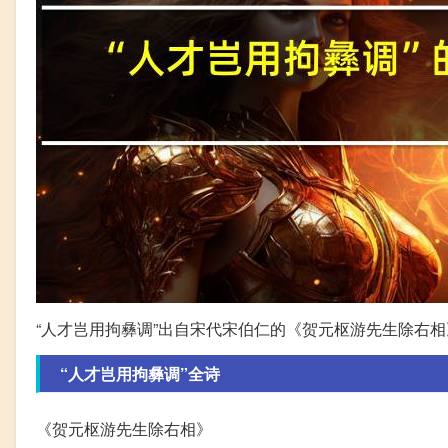
“人才岂用拘彝调”出自宋代宋伯仁的《贺元枢游先生除右相
“人才岂用拘彝调”全诗
《贺元枢游先生除右相》