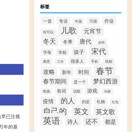
标签
作业
一首
专业
习俗
中国
儿歌
元宵节
你可以
冬天
唐代
冬季
好听
宋代
孩子
字母
学校
很多人
寓意
手机
工作
技能
春节
攻略
时间
新年
梦幻西游
春节期间
是一个
游戏
歌词
歌曲
汤圆
玩家
的人
疫情
礼物
的是
红包
自己的
英文
英文歌
也早已注视
英语
还不
诗人
都是
万年的基