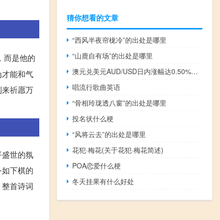
猜你想看的文章
“西风半夜帘栊冷”的出处是哪里
“山鹿自有场”的出处是哪里
，而是他的
澳元兑美元AUD/USD日内涨幅达0.50%现报0.6504
为才能和气
唱流行歌曲英语
到来祈愿万
“骨相玲珑透八窗”的出处是哪里
投名状什么梗
“风将云去”的出处是哪里
花犯·梅花(关于花犯·梅花简述)
平盛世的氛
POA恋爱什么梗
务如下棋的
冬天挂果有什么好处
。整首诗词