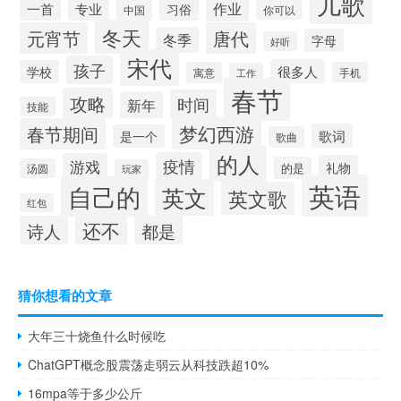
儿歌
作业
一首
专业
习俗
中国
你可以
冬天
元宵节
唐代
冬季
字母
好听
宋代
孩子
很多人
学校
寓意
手机
工作
春节
攻略
时间
新年
技能
梦幻西游
春节期间
歌词
是一个
歌曲
的人
疫情
游戏
礼物
的是
汤圆
玩家
英语
自己的
英文
英文歌
红包
还不
诗人
都是
猜你想看的文章
大年三十烧鱼什么时候吃
ChatGPT概念股震荡走弱云从科技跌超10%
16mpa等于多少公斤