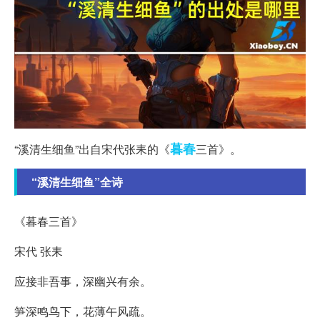
暮春
“溪清生细鱼”出自宋代张耒的《
三首》。
“溪清生细鱼”全诗
《暮春三首》
宋代 张耒
应接非吾事，深幽兴有余。
笋深鸣鸟下，花薄午风疏。