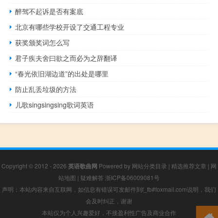
醉驾不起诉是否有案底
北京有哪些学校开设了交通工程专业
获奖颁奖词怎么写
君子疾夫舍曰欲之而必为之辞翻译
“春光依旧湖边道”的出处是哪里
防止乱丢垃圾的方法
儿歌singsingsing歌词英语
Copyright © 2012 - 2026
英语歌曲网
Powered by
网站分类目录
|
精选推荐文章
|
网
站地图
|
疑难解答
浙ICP备06009081号
声明：本站内容来自互联网，如信息有错误可发邮件到f_fb#foxmail.com说明，我们
会及时纠正，谢谢
本站仅为个人兴趣爱好，不接盈利性广告及商业合作