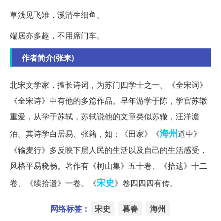
草浅见飞雉，溪清生细鱼。
端居亦多趣，不用席门车。
作者简介(张耒)
北宋文学家，擅长诗词，为苏门四学士之一。《全宋词》
《全宋诗》中有他的多篇作品。早年游学于陈，学官苏辙
重爱，从学于苏轼，苏轼说他的文章类似苏辙，汪洋澹
海州
泊。其诗学白居易、张籍，如：《田家》《
道中》
《输麦行》多反映下层人民的生活以及自己的生活感受，
风格平易晓畅。著作有《柯山集》五十卷、《拾遗》十二
宋史
卷、《续拾遗》一卷。《
》卷四四四有传。
网络标签：
宋史
暮春
海州