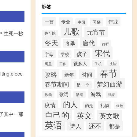
标签
作业
一首
专业
习俗
中国
儿歌
元宵节
中 生死一秒
你可以
冬天
唐代
冬季
好听
宋代
孩子
字母
学校
很多人
寓意
手机
工作
技能
春节
攻略
ing,piece
时间
新年
梦幻西游
春节期间
是一个
游戏
歌词
歌曲
汤圆
玩家
的人
疫情
礼物
的是
红包
自己的
英文
节选了其中一部
英文歌
英语
还不
诗人
都是