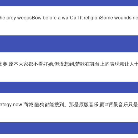
e prey weepsBow before a warCall it religionSome wounds ne
赛,原本大家都不看好她,但没想到,楚歌在舞台上的表现却让人十
 房间 4.strategy now 商城 酷狗都能搜到。那是原版音乐,而cf背景音