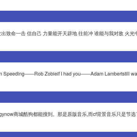
 发出致命一击 信自己 力量能开天辟地 往前冲 谁能与我对敌 火光
ing——Rob Zobieif I had you——Adam Lambertstill wait
间4.strategynow商城酷狗都能搜到。那是原版音乐,而cf背景音乐只是