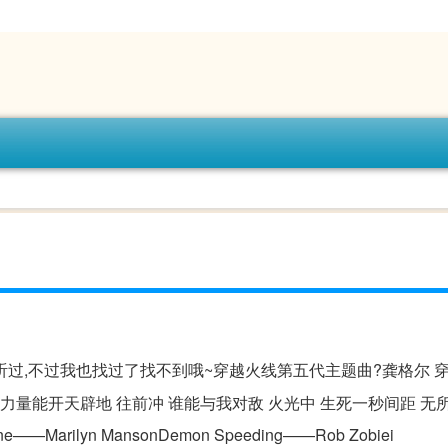
过,不过我也找过了找不到哦~穿越火线第五代主题曲?龚格尔 穿
己 力量能开天辟地 往前冲 谁能与我对敌 火光中 生死一秒间距 无
ilyn MansonDemon Speeding——Rob Zobiei