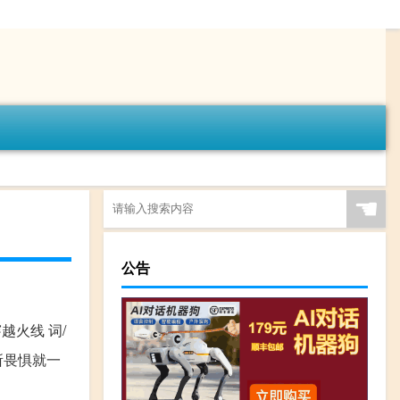
☚
公告
越火线 词/
所畏惧就一