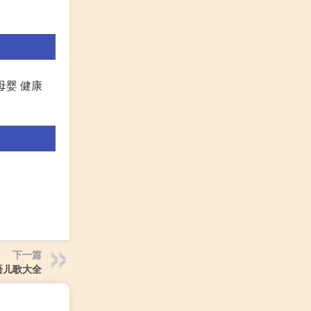
母婴 健康
下一篇
语儿歌大全