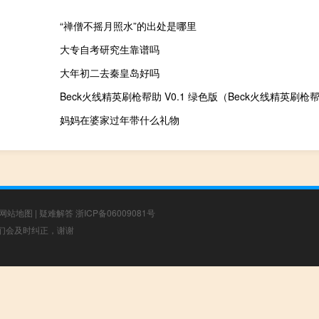
“禅僧不摇月照水”的出处是哪里
大专自考研究生靠谱吗
大年初二去秦皇岛好吗
妈妈在婆家过年带什么礼物
网站地图
|
疑难解答
浙ICP备06009081号
，我们会及时纠正，谢谢