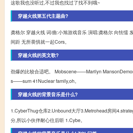
这歌我也没听过,不过我也找过了找不到哦~
穿越火线第五代主题曲?
龚格尔 穿越火线 词/曲:小旭游戏音乐 演唱:龚格尔 向怯懦
间距 无所畏惧就一起Cors。
穿越火线的英文歌?
劲爆的比较合适吧。 Mobscene——Marilyn MansonDemon Speed
s——sum 41Nuclear family,oh。
穿越火线的背景音乐是什么?
1.CyberThug仓库2.Unbound大厅3.Metrohead房
分,所以小伙伴耐心往后听 1.Cybe。