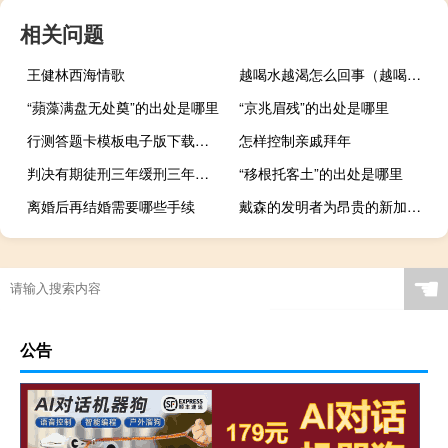
相关问题
王健林西海情歌
越喝水越渴怎么回事（越喝水越渴怎么回事）
“蘋藻满盘无处奠”的出处是哪里
“京兆眉残”的出处是哪里
行测答题卡模板电子版下载（行测答题卡模板）
怎样控制亲戚拜年
判决有期徒刑三年缓刑三年是什么意思
“移根托客土”的出处是哪里
离婚后再结婚需要哪些手续
戴森的发明者为昂贵的新加坡顶层公寓筹集了7880万美元
☚
公告