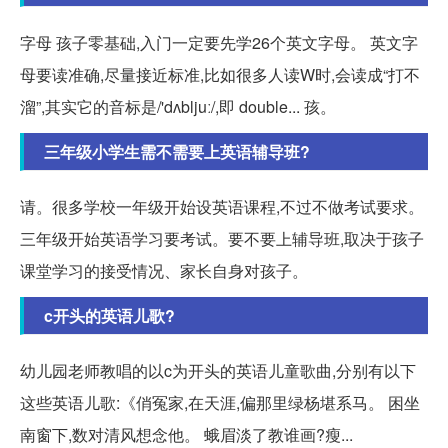
字母 孩子零基础,入门一定要先学26个英文字母。 英文字
母要读准确,尽量接近标准,比如很多人读W时,会读成“打不
溜”,其实它的音标是/'dʌbljuː/,即 double... 孩。
三年级小学生需不需要上英语辅导班?
请。很多学校一年级开始设英语课程,不过不做考试要求。
三年级开始英语学习要考试。要不要上辅导班,取决于孩子
课堂学习的接受情况、家长自身对孩子。
c开头的英语儿歌?
幼儿园老师教唱的以c为开头的英语儿童歌曲,分别有以下
这些英语儿歌:《俏冤家,在天涯,偏那里绿杨堪系马。 困坐
南窗下,数对清风想念他。 蛾眉淡了教谁画?瘦...