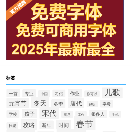
标签
儿歌
作业
一首
专业
习俗
中国
你可以
冬天
元宵节
唐代
冬季
字母
好听
宋代
孩子
很多人
学校
寓意
手机
工作
春节
攻略
时间
新年
技能