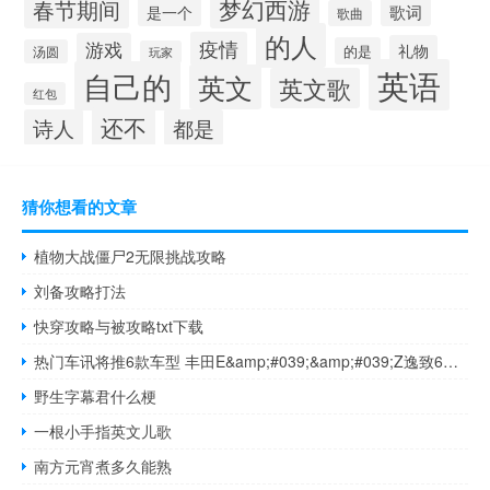
梦幻西游
春节期间
歌词
是一个
歌曲
的人
疫情
游戏
礼物
的是
汤圆
玩家
英语
自己的
英文
英文歌
红包
还不
诗人
都是
猜你想看的文章
植物大战僵尸2无限挑战攻略
刘备攻略打法
快穿攻略与被攻略txt下载
热门车讯将推6款车型 丰田E&amp;#039;&amp;#039;Z逸致6月21日上市
野生字幕君什么梗
一根小手指英文儿歌
南方元宵煮多久能熟