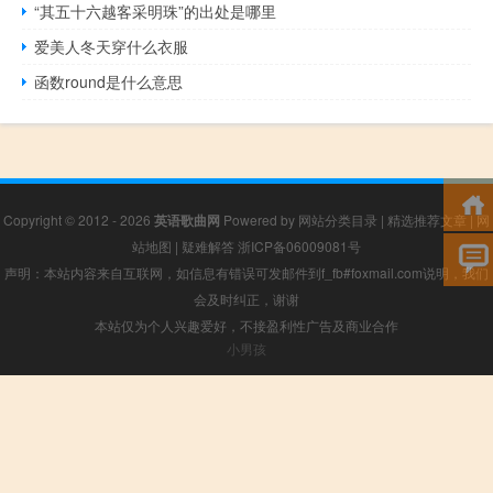
“其五十六越客采明珠”的出处是哪里
爱美人冬天穿什么衣服
函数round是什么意思
Copyright © 2012 - 2026
英语歌曲网
Powered by
网站分类目录
|
精选推荐文章
|
网
站地图
|
疑难解答
浙ICP备06009081号
声明：本站内容来自互联网，如信息有错误可发邮件到f_fb#foxmail.com说明，我们
会及时纠正，谢谢
本站仅为个人兴趣爱好，不接盈利性广告及商业合作
小男孩