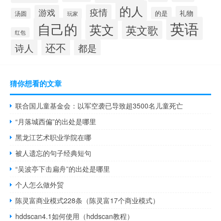
的人
疫情
游戏
礼物
的是
汤圆
玩家
英语
自己的
英文
英文歌
红包
还不
诗人
都是
猜你想看的文章
联合国儿童基金会：以军空袭已导致超3500名儿童死亡
“月落城西偏”的出处是哪里
黑龙江艺术职业学院在哪
被人遗忘的句子经典短句
“吴波亭下击扁舟”的出处是哪里
个人怎么做外贸
陈灵富商业模式228条（陈灵富17个商业模式）
hddscan4.1如何使用（hddscan教程）