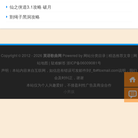
仙之侠道3.1攻略 破月
割绳子黑洞攻略
Copyright © 2012 - 2026
英语歌曲网
Powered by
网站分类目录
|
精选推荐文章
|
网
站地图
|
疑难解答
浙ICP备06009081号
声明：本站内容来自互联网，如信息有错误可发邮件到f_fb#foxmail.com说明，我们
会及时纠正，谢谢
本站仅为个人兴趣爱好，不接盈利性广告及商业合作
小男孩