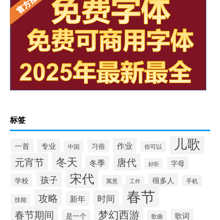
标签
儿歌
作业
一首
专业
习俗
中国
你可以
冬天
元宵节
唐代
冬季
字母
好听
宋代
孩子
很多人
学校
寓意
手机
工作
春节
攻略
时间
新年
技能
梦幻西游
春节期间
歌词
是一个
歌曲