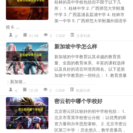
桂林的高中学校包括但不限于以下几
所： 1. 桂林中学 2. 广西师范大学附属
中学 3. 广西荔浦县荔浦中学 4. 桂林市
第一中学 5. 广西师范大学附属外国语学
校 6. ...
gl
01-06
0
632
文章列表
新加坡中学怎么样
新加坡的中学教育以其卓越的教育质
量、全面的教育体系、丰富的课程选择
以及良好的语言环境而闻名。以下是新
加坡中学教育的一些特点： 1. 教育质量
：新加坡...
xj
12-26
0
638
歌曲列表
密云初中哪个学校好
北京密云区比较好的初中学校包括： 1.
北京市育英学校密云分校 ：以优秀的师
资力量和办学思想著称。 2. 北京市密云
区第三中学 ：历史悠久，教学质量高，