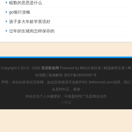
畡数的意思是什么
go银行攻略
孩子多大年龄学英语好
过年的生猪肉怎样保存的
Copyright © 2012 - 2026
英语歌曲网
Powered by
网站分类目录
|
精选推荐文章
|
网
站地图
|
疑难解答
浙ICP备06009081号
声明：本站内容来自互联网，如信息有错误可发邮件到f_fb#foxmail.com说明，我们
会及时纠正，谢谢
本站仅为个人兴趣爱好，不接盈利性广告及商业合作
小男孩