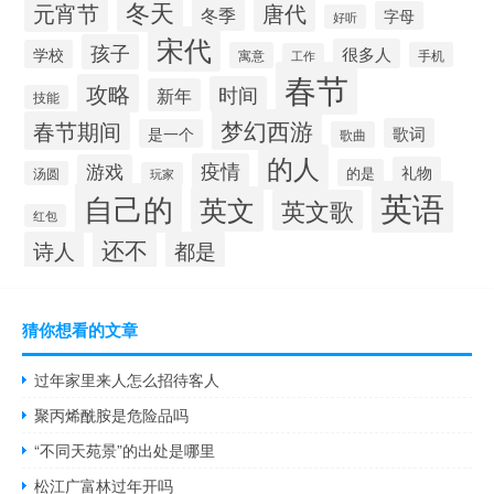
冬天
元宵节
唐代
冬季
字母
好听
宋代
孩子
很多人
学校
寓意
手机
工作
春节
攻略
时间
新年
技能
梦幻西游
春节期间
歌词
是一个
歌曲
的人
疫情
游戏
礼物
的是
汤圆
玩家
英语
自己的
英文
英文歌
红包
还不
诗人
都是
猜你想看的文章
过年家里来人怎么招待客人
聚丙烯酰胺是危险品吗
“不同天苑景”的出处是哪里
松江广富林过年开吗