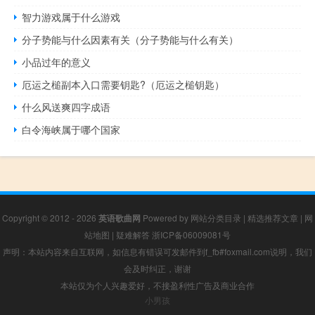
智力游戏属于什么游戏
分子势能与什么因素有关（分子势能与什么有关）
小品过年的意义
厄运之槌副本入口需要钥匙?（厄运之槌钥匙）
什么风送爽四字成语
白令海峡属于哪个国家
Copyright © 2012 - 2026
英语歌曲网
Powered by
网站分类目录
|
精选推荐文章
|
网
站地图
|
疑难解答
浙ICP备06009081号
声明：本站内容来自互联网，如信息有错误可发邮件到f_fb#foxmail.com说明，我们
会及时纠正，谢谢
本站仅为个人兴趣爱好，不接盈利性广告及商业合作
小男孩