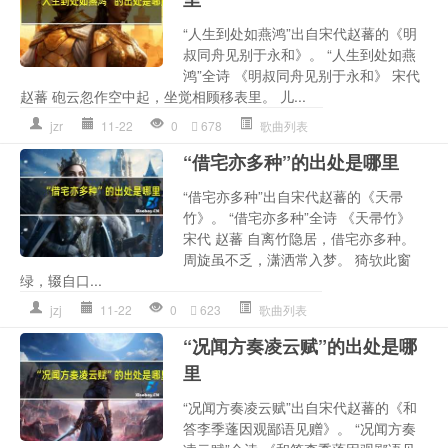
“人生到处如燕鸿”出自宋代赵蕃的《明
叔同舟见别于永和》。 “人生到处如燕
鸿”全诗 《明叔同舟见别于永和》 宋代
赵蕃 砲云忽作空中起，坐觉相顾移表里。 儿...
jzr
11-22
0
678
歌曲列表
“借宅亦多种”的出处是哪里
“借宅亦多种”出自宋代赵蕃的《天帚
竹》。 “借宅亦多种”全诗 《天帚竹》
宋代 赵蕃 自离竹隐居，借宅亦多种。
周旋虽不乏，潇洒常入梦。 猗欤此窗
绿，辍自口...
jzj
11-22
0
623
歌曲列表
“况闻方奏凌云赋”的出处是哪
里
“况闻方奏凌云赋”出自宋代赵蕃的《和
答李季蓬因观鄙语见赠》。 “况闻方奏