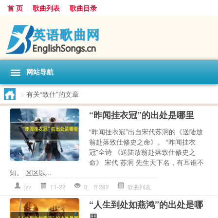
首 页
歌曲列表
歌曲目录
网站导航
>
有关“致仕”的文章
“昨闻挂衣冠”的出处是哪里
“昨闻挂衣冠”出自宋代苏泂的《送陆放
翁赴落致仕修史之命》。 “昨闻挂衣
冠”全诗 《送陆放翁赴落致仕修史之
命》 宋代 苏泂 先生天下名，有耳谁不
知。 区区以...
jzz
11-22
0
282
歌曲列表
“人生到处如燕鸿”的出处是哪
里