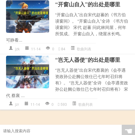
“开窗山自入”的出处是哪里
“开窗山自入”出自宋代赵蕃的《书方伯
谟窗间》。 “开窗山自入”全诗 《书方伯
谟窗间》 宋代 赵蕃 问此林间屋，何年
所筑成。 开窗山自入，绕屋水长鸣。
可静看...
jzk
11-14
0
84
歌曲列表
“岂无人器使”的出处是哪里
“岂无人器使”出自宋代蔡襄的《会亭遇
资政孙公赴阙公致仕已七年时召归将
有》。 “岂无人器使”全诗 《会亭遇资政
孙公赴阙公致仕已七年时召归将有》 宋
代 蔡襄 ...
jzr
11-14
0
593
歌曲列表
☚