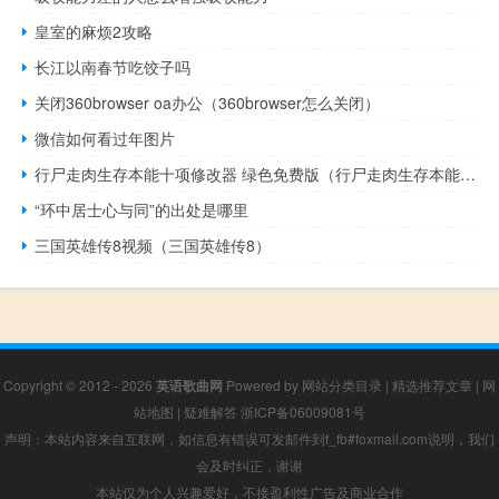
皇室的麻烦2攻略
长江以南春节吃饺子吗
关闭360browser oa办公（360browser怎么关闭）
微信如何看过年图片
行尸走肉生存本能十项修改器 绿色免费版（行尸走肉生存本能十项修改器 绿色免费版功能简介）
“环中居士心与同”的出处是哪里
三国英雄传8视频（三国英雄传8）
Copyright © 2012 - 2026
英语歌曲网
Powered by
网站分类目录
|
精选推荐文章
|
网
站地图
|
疑难解答
浙ICP备06009081号
声明：本站内容来自互联网，如信息有错误可发邮件到f_fb#foxmail.com说明，我们
会及时纠正，谢谢
本站仅为个人兴趣爱好，不接盈利性广告及商业合作