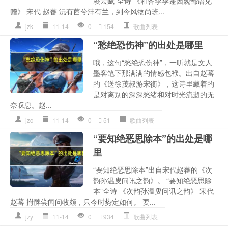
凌云赋”全诗 《和答李季蓬因观鄙语见
赠》 宋代 赵蕃 沅有茝兮沣有兰，到今风物尚班...
jzk
11-14
0
154
歌曲列表
“愁绝恐伤神”的出处是哪里
哦，这句“愁绝恐伤神”，一听就是文人
墨客笔下那满满的情感包袱。出自赵蕃
的《送徐茂叔游宋衡》，这诗里藏着的
是对离别的深深愁绪和对时光流逝的无
奈叹息。赵...
jzc
11-14
0
51
歌曲列表
“要知绝恶思除本”的出处是哪
里
“要知绝恶思除本”出自宋代赵蕃的《次
韵孙温叟问讯之韵》。 “要知绝恶思除
本”全诗 《次韵孙温叟问讯之韵》 宋代
赵蕃 拊髀尝闻问牧颇，只今时势定如何。 要...
jzy
11-14
0
934
歌曲列表