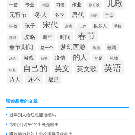
儿歌
作业
一首
专业
习俗
中国
你可以
冬天
元宵节
唐代
冬季
字母
好听
宋代
孩子
很多人
学校
寓意
手机
工作
春节
攻略
时间
新年
技能
梦幻西游
春节期间
歌词
是一个
歌曲
的人
疫情
游戏
礼物
的是
汤圆
玩家
英语
自己的
英文
英文歌
红包
还不
诗人
都是
猜你想看的文章
过年别人给红包能拒绝吗
“恻怆何时平”的出处是哪里
吸收能力差的人怎么增强吸收能力