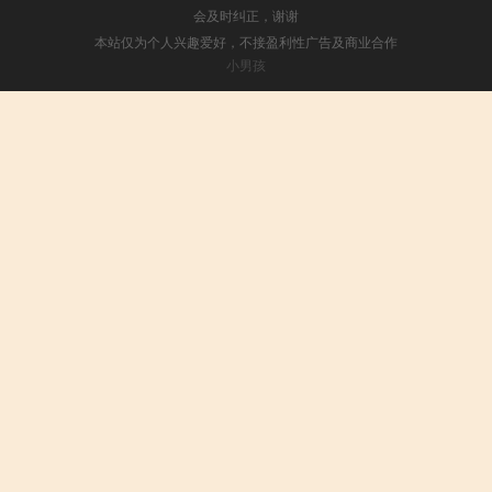
会及时纠正，谢谢
本站仅为个人兴趣爱好，不接盈利性广告及商业合作
小男孩