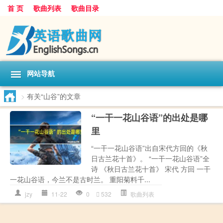
首 页
歌曲列表
歌曲目录
网站导航
>
有关“山谷”的文章
“一干一花山谷语”的出处是哪
里
“一干一花山谷语”出自宋代方回的《秋
日古兰花十首》。 “一干一花山谷语”全
诗 《秋日古兰花十首》 宋代 方回 一干
一花山谷语，今兰不是古时兰。 重阳菊料千...
jzy
11-22
0
532
歌曲列表