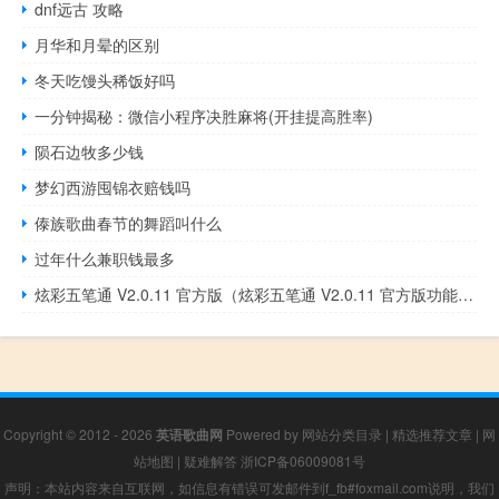
dnf远古 攻略
月华和月晕的区别
冬天吃馒头稀饭好吗
一分钟揭秘：微信小程序决胜麻将(开挂提高胜率)
陨石边牧多少钱
梦幻西游囤锦衣赔钱吗
傣族歌曲春节的舞蹈叫什么
过年什么兼职钱最多
炫彩五笔通 V2.0.11 官方版（炫彩五笔通 V2.0.11 官方版功能简介）
Copyright © 2012 - 2026
英语歌曲网
Powered by
网站分类目录
|
精选推荐文章
|
网
站地图
|
疑难解答
浙ICP备06009081号
声明：本站内容来自互联网，如信息有错误可发邮件到f_fb#foxmail.com说明，我们