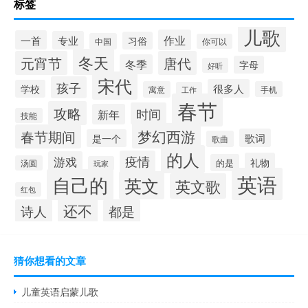
标签
儿歌
作业
一首
专业
习俗
中国
你可以
冬天
元宵节
唐代
冬季
字母
好听
宋代
孩子
很多人
学校
寓意
手机
工作
春节
攻略
时间
新年
技能
梦幻西游
春节期间
歌词
是一个
歌曲
的人
疫情
游戏
礼物
的是
汤圆
玩家
英语
自己的
英文
英文歌
红包
还不
诗人
都是
猜你想看的文章
儿童英语启蒙儿歌