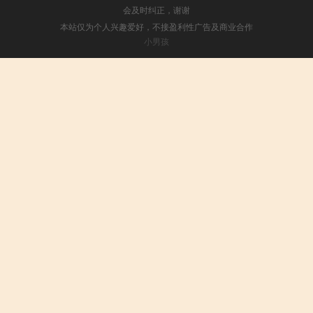
会及时纠正，谢谢
本站仅为个人兴趣爱好，不接盈利性广告及商业合作
小男孩