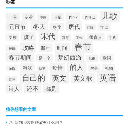
标签
儿歌
作业
一首
专业
习俗
中国
你可以
冬天
元宵节
唐代
冬季
字母
好听
宋代
孩子
很多人
学校
寓意
手机
工作
春节
攻略
时间
新年
技能
梦幻西游
春节期间
歌词
是一个
歌曲
的人
疫情
游戏
礼物
的是
汤圆
玩家
英语
自己的
英文
英文歌
红包
还不
诗人
都是
猜你想看的文章
岳飞传6 0攻略联敌有什么用？