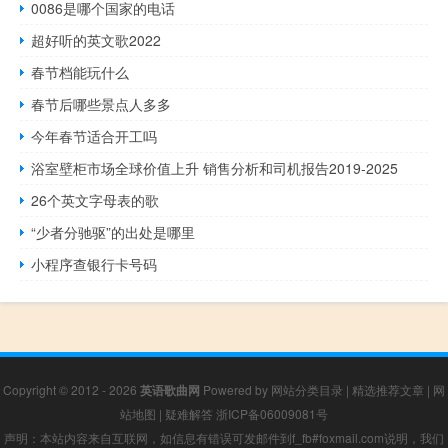
0086是哪个国家的电话
超好听的英文歌2022
春节档能玩什么
春节后哪些景点人多多
今年春节适合开工吗
浴室壁柜市场全球价值上升 销售分析和司机报告2019-2025
26个英文字母表的歌
“少者分驰驱”的出处是哪里
小程序查银行卡号码
Copyright © 2012 - 2026
英语歌曲网
Powered by
网站分类目录
|
精选推荐文章
|
网
站地图
|
疑难解答
浙ICP备06009081号
声明：本站内容来自互联网，如信息有错误可发邮件到f_fb#foxmail.com说明，我们