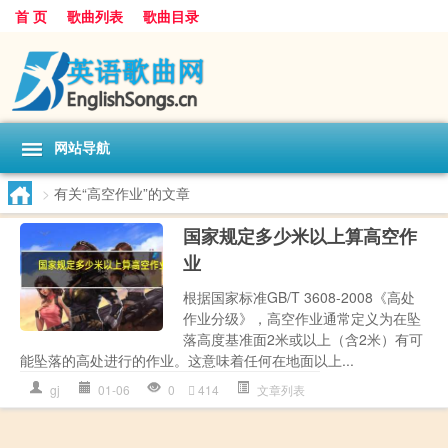
首 页
歌曲列表
歌曲目录
网站导航
>
有关“高空作业”的文章
国家规定多少米以上算高空作
业
根据国家标准GB/T 3608-2008《高处
作业分级》，高空作业通常定义为在坠
落高度基准面2米或以上（含2米）有可
能坠落的高处进行的作业。这意味着任何在地面以上...
gj
01-06
0
414
文章列表