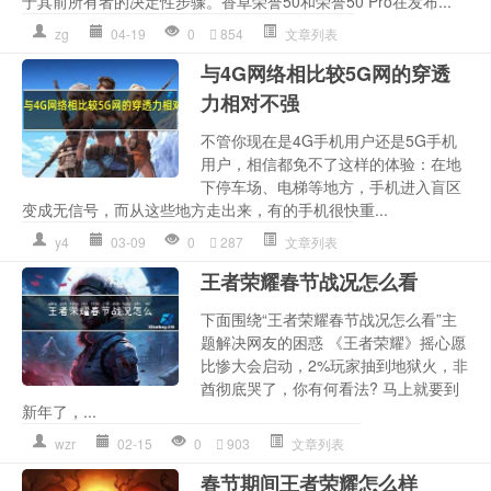
于其前所有者的决定性步骤。香草荣誉50和荣誉50 Pro在发布...
zg
04-19
0
854
文章列表
与4G网络相比较5G网的穿透
力相对不强
不管你现在是4G手机用户还是5G手机
用户，相信都免不了这样的体验：在地
下停车场、电梯等地方，手机进入盲区
变成无信号，而从这些地方走出来，有的手机很快重...
y4
03-09
0
287
文章列表
王者荣耀春节战况怎么看
下面围绕“王者荣耀春节战况怎么看”主
题解决网友的困惑 《王者荣耀》摇心愿
比惨大会启动，2%玩家抽到地狱火，非
酋彻底哭了，你有何看法? 马上就要到
新年了，...
wzr
02-15
0
903
文章列表
春节期间王者荣耀怎么样