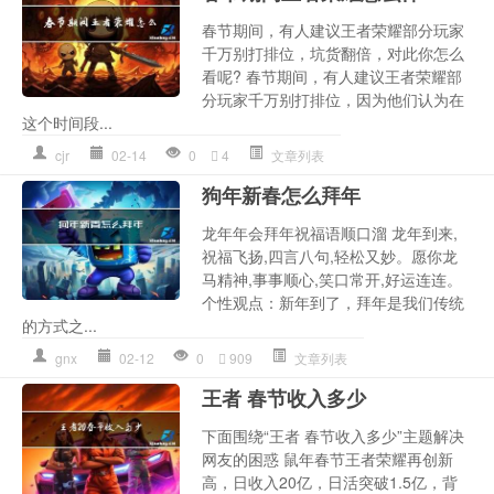
春节期间，有人建议王者荣耀部分玩家
千万别打排位，坑货翻倍，对此你怎么
看呢? 春节期间，有人建议王者荣耀部
分玩家千万别打排位，因为他们认为在
这个时间段...
cjr
02-14
0
4
文章列表
狗年新春怎么拜年
龙年年会拜年祝福语顺口溜 龙年到来,
祝福飞扬,四言八句,轻松又妙。愿你龙
马精神,事事顺心,笑口常开,好运连连。
个性观点：新年到了，拜年是我们传统
的方式之...
gnx
02-12
0
909
文章列表
王者 春节收入多少
下面围绕“王者 春节收入多少”主题解决
网友的困惑 鼠年春节王者荣耀再创新
高，日收入20亿，日活突破1.5亿，背