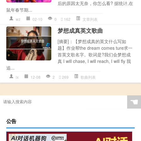
后的原因太无奈，你怎么看? 据统计,在
鼠年春节期...
wz
02-10
0
162
文章列表
梦想成真英文歌曲
[摘要]：【梦想成真的英文什么写如
题】作业帮the dream comes ture求一
首英文歌名字。歌词是?我们会梦想成
真 I will chase, I will reach, I will fly 我
追...
lx
12-08
2
269
歌曲列表
☚
公告