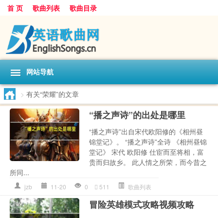
首 页
歌曲列表
歌曲目录
网站导航
>
有关“荣耀”的文章
“播之声诗”的出处是哪里
“播之声诗”出自宋代欧阳修的《相州昼
锦堂记》。 “播之声诗”全诗 《相州昼锦
堂记》 宋代 欧阳修 仕宦而至将相，富
贵而归故乡。 此人情之所荣，而今昔之
所同...
jzb
11-20
0
511
歌曲列表
冒险英雄模式攻略视频攻略