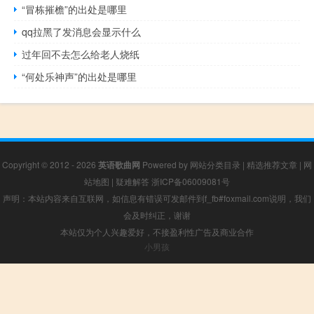
“冒栋摧檐”的出处是哪里
qq拉黑了发消息会显示什么
过年回不去怎么给老人烧纸
“何处乐神声”的出处是哪里
Copyright © 2012 - 2026
英语歌曲网
Powered by
网站分类目录
|
精选推荐文章
|
网
站地图
|
疑难解答
浙ICP备06009081号
声明：本站内容来自互联网，如信息有错误可发邮件到f_fb#foxmail.com说明，我们
会及时纠正，谢谢
本站仅为个人兴趣爱好，不接盈利性广告及商业合作
小男孩