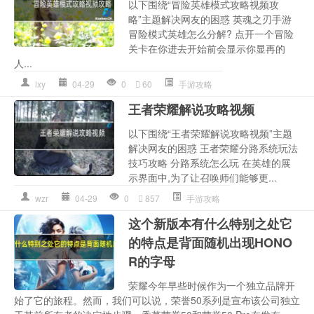
以下围绕“冒险英雄模式攻略视频攻
略”主题解决网友的困惑 英魂之刃手游
冒险模式英雄怎么分解? 点开一个冒险
关卡在你进去开始前会显示你显再的
人...
lxy
04-29
0
60
手游攻略
王者荣耀解说攻略视频
以下围绕“王者荣耀解说攻略视频”主题
解决网友的困惑 王者荣耀分路系统玩法
技巧攻略 分路系统怎么玩 在英雄的展
示界面中,为了让召唤师们能够更...
wzr
04-29
0
857
手游攻略
这个新版本有什么特别之处它
的特点是背面随机出现HONO
R的字母
荣耀今年早些时候作为一个独立品牌开
始了它的旅程。然而，我们可以说，荣誉50系列是宣布该公司独立