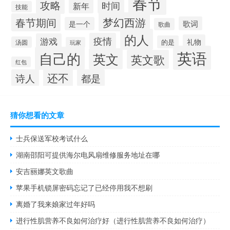
春节
攻略
时间
新年
技能
梦幻西游
春节期间
歌词
是一个
歌曲
的人
疫情
游戏
礼物
的是
汤圆
玩家
英语
自己的
英文
英文歌
红包
还不
诗人
都是
猜你想看的文章
士兵保送军校考试什么
湖南邵阳可提供海尔电风扇维修服务地址在哪
安吉丽娜英文歌曲
苹果手机锁屏密码忘记了已经停用我不想刷
离婚了我来娘家过年好吗
进行性肌营养不良如何治疗好（进行性肌营养不良如何治疗）