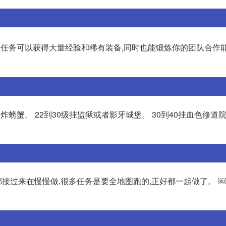
任务可以获得大量经验和稀有装备,同时也能锻炼你的团队合作能力
炸螃蟹。 22到30级挂监狱或者影牙城堡。 30到40挂血色修道院。
都接过来在慢慢做,很多任务是要全地图跑的,正好都一起做了。 ￼2.2