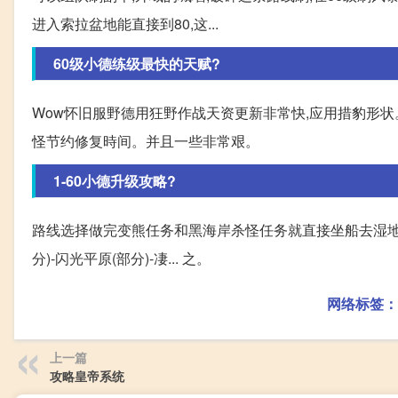
进入索拉盆地能直接到80,这...
60级小德练级最快的天赋?
Wow怀旧服野德用狂野作战天资更新非常快,应用措豹形状
怪节约修复時间。并且一些非常艰。
1-60小德升级攻略?
路线选择做完变熊任务和黑海岸杀怪任务就直接坐船去湿地,
分)-闪光平原(部分)-凄... 之。
网络标签：
上一篇
攻略皇帝系统