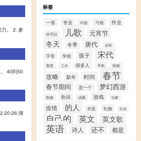
标签
作业
一首
专业
习俗
中国
儿歌
。 2. 参
元宵节
你可以
冬天
唐代
冬季
好听
宋代
孩子
字母
学校
很多人
寓意
手机
工作
技能
 40到50
春节
攻略
时间
新年
梦幻西游
春节期间
是一个
游戏
歌词
歌曲
汤圆
玩家
的人
疫情
礼物
的是
红包
0-26:湖
自己的
英文
英文歌
英语
还不
诗人
都是