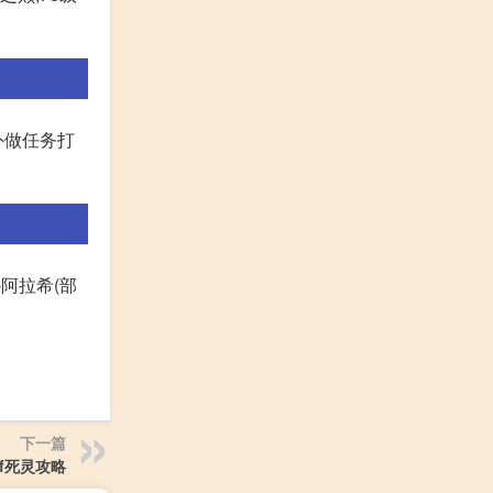
外做任务打
阿拉希(部
下一篇
nf死灵攻略