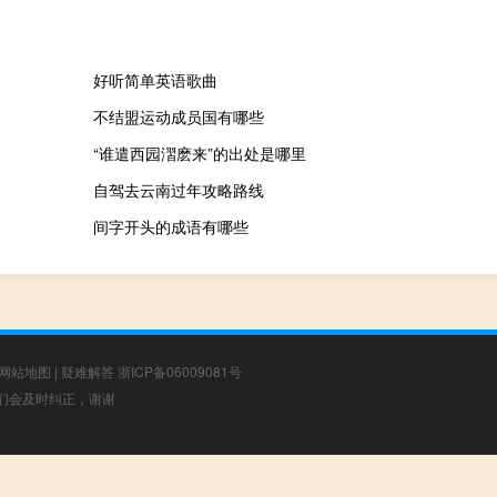
好听简单英语歌曲
不结盟运动成员国有哪些
“谁遣西园漝麽来”的出处是哪里
自驾去云南过年攻略路线
间字开头的成语有哪些
网站地图
|
疑难解答
浙ICP备06009081号
，我们会及时纠正，谢谢