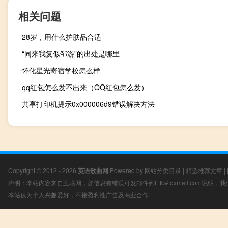
相关问题
28岁，用什么护肤品合适
“同来我复似邹游”的出处是哪里
怀化星光寄宿学校怎么样
qq红包怎么发不出来（QQ红包怎么发）
共享打印机提示0x000006d9错误解决方法
Copyright © 2012 - 2026
英语歌曲网
Powered by
网站分类目录
|
精选推荐文章
|
声明：本站内容来自互联网，如信息有错误可发邮件到f_fb#foxmail.com说明
本站仅为个人兴趣爱好，不接盈利性广告及商业合作