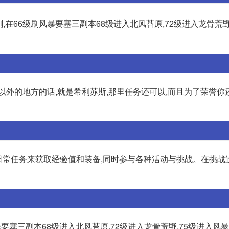
,在66级刷风暴要塞三副本68级进入北风苔原,72级进入龙骨荒野
域以外的地方的话,就是希利苏斯,那里任务还可以,而且为了荣誉你
行日常任务来获取经验值和装备,同时参与各种活动与挑战。在挑战
要塞三副本68级进入北风苔原,72级进入龙骨荒野,75级进入风暴