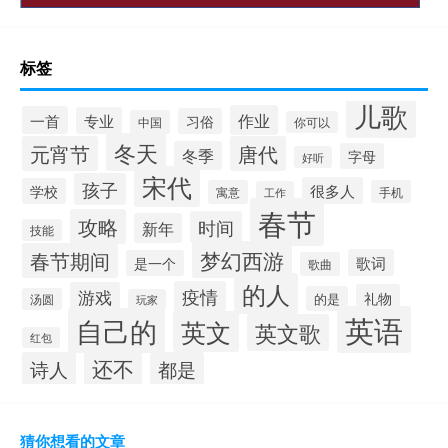
标签
儿歌
作业
一首
专业
习俗
中国
你可以
冬天
元宵节
唐代
冬季
字母
好听
宋代
孩子
很多人
学校
寓意
手机
工作
春节
攻略
时间
新年
技能
梦幻西游
春节期间
歌词
是一个
歌曲
的人
疫情
游戏
礼物
的是
汤圆
玩家
英语
自己的
英文
英文歌
红包
还不
诗人
都是
猜你想看的文章