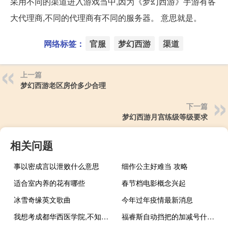
采用不同的渠道进入游戏当中,因为《梦幻西游》手游有各
大代理商,不同的代理商有不同的服务器。 意思就是。
网络标签：
官服
梦幻西游
渠道
上一篇
梦幻西游老区房价多少合理
下一篇
梦幻西游月宫练级等级要求
相关问题
事以密成言以泄败什么意思
细作公主好难当 攻略
适合室内养的花有哪些
春节档电影概念兴起
冰雪奇缘英文歌曲
今年过年疫情最新消息
我想考成都华西医学院,不知道分数要多少 华西医科大学分数线
福睿斯自动挡把的加减号什么意思