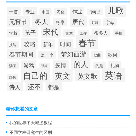
儿歌
作业
一首
专业
习俗
中国
你可以
冬天
元宵节
唐代
冬季
字母
好听
宋代
孩子
很多人
学校
寓意
手机
工作
春节
攻略
时间
新年
技能
梦幻西游
春节期间
歌词
是一个
歌曲
的人
疫情
游戏
礼物
的是
汤圆
玩家
英语
自己的
英文
英文歌
红包
还不
诗人
都是
猜你想看的文章
我的世界冬天城堡教程
不同学校研究生的区别