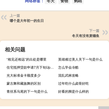
网络标签：
冬天
食物
鹦鹉
上一篇
哪个是大年初一的生日
下一篇
冬天有没有麦穗鱼
相关问题
“相见还相远”的出处是哪里
英雄难过美人关下一句是什么
住宅抵押贷款申请7月下旬Uptick
怎么学会冷酷
光大标准金卡额度多少
混乱武林攻略
蒙古舞和藏族舞的区别
过年吃什么卤骨好吃
青丝系马尾的下一句是什么
好看的脚是什么样的