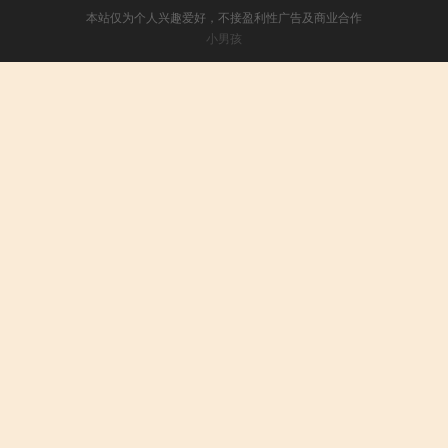
本站仅为个人兴趣爱好，不接盈利性广告及商业合作
小男孩