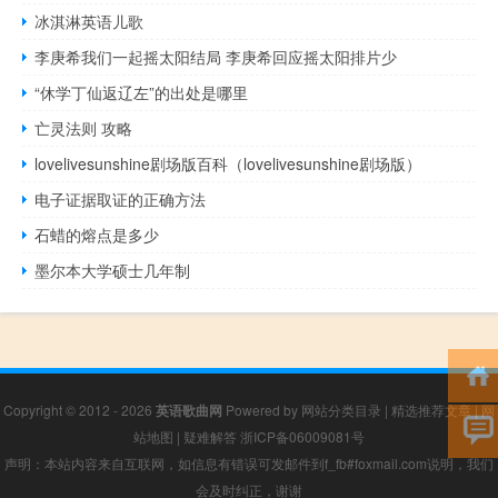
冰淇淋英语儿歌
李庚希我们一起摇太阳结局 李庚希回应摇太阳排片少
“休学丁仙返辽左”的出处是哪里
亡灵法则 攻略
lovelivesunshine剧场版百科（lovelivesunshine剧场版）
电子证据取证的正确方法
石蜡的熔点是多少
墨尔本大学硕士几年制
Copyright © 2012 - 2026
英语歌曲网
Powered by
网站分类目录
|
精选推荐文章
|
网
站地图
|
疑难解答
浙ICP备06009081号
声明：本站内容来自互联网，如信息有错误可发邮件到f_fb#foxmail.com说明，我们
会及时纠正，谢谢