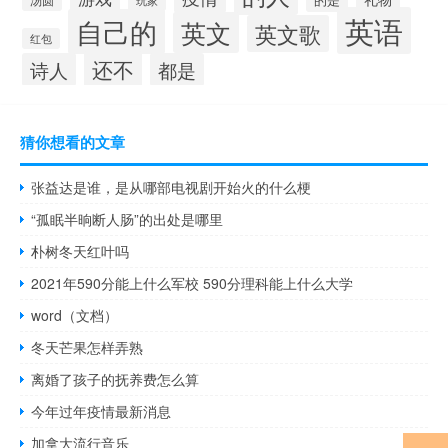
汤圆
玩家
英语
自己的
英文
英文歌
红包
还不
诗人
都是
猜你想看的文章
张益达是谁，是从哪部电视剧开始火的什么梗
“孤眠半晌断人肠”的出处是哪里
朴树冬天红叶吗
2021年590分能上什么军校 590分理科能上什么大学
word（文档）
冬天芒果怎样弄熟
离婚了孩子的抚养费怎么算
今年过年疫情最新消息
加拿大流行音乐