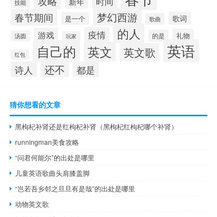
攻略
时间
新年
技能
梦幻西游
春节期间
歌词
是一个
歌曲
的人
疫情
游戏
礼物
的是
汤圆
玩家
英语
自己的
英文
英文歌
红包
还不
诗人
都是
猜你想看的文章
黑枸杞补肾还是红枸杞补肾（黑枸杞红枸杞哪个补肾）
runningman美食攻略
“问君何能尔”的出处是哪里
儿童英语歌曲头肩膝盖脚
“岂若吾乡邻之旦旦有是哉”的出处是哪里
动物英文歌