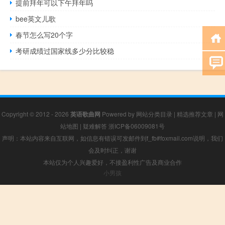
提前拜年可以下午拜年吗
bee英文儿歌
春节怎么写20个字
考研成绩过国家线多少分比较稳
Copyright © 2012 - 2026
英语歌曲网
Powered by
网站分类目录
|
精选推荐文章
|
网
站地图
|
疑难解答
浙ICP备06009081号
声明：本站内容来自互联网，如信息有错误可发邮件到f_fb#foxmail.com说明，我们
会及时纠正，谢谢
本站仅为个人兴趣爱好，不接盈利性广告及商业合作
小男孩