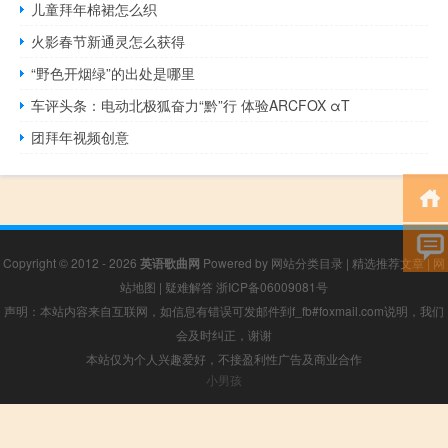
儿童拜年棉裙怎么织
火影春节新通灵怎么获得
“野色开烟绿”的出处是哪里
车评头条：电动北极狐奋力“黔”行 体验ARCFOX αT
团拜年视频创意
Copyright © 2012 - 2026
英语歌曲网
Powered by
网站分类目录
|
精选推荐文章
|
网
站地图
|
疑难解答
浙ICP备06009081号
声明：本站内容来自互联网，如信息有错误可发邮件到f_fb#foxmail.com说明，我们
会及时纠正，谢谢
本站仅为个人兴趣爱好，不接盈利性广告及商业合作
小男孩