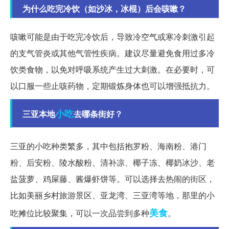
为什么吃完冷饮（如沙冰，冰棍）后会咳嗽？
咳嗽可能是由于吃完冷饮后，导致冷空气或寒冷刺激引起
的支气管炎或其他气管性疾病。建议尽量避免食用过多冷
饮类食物，以免对呼吸系统产生过大刺激。在必要时，可
以口服一些止咳药物，定期锻炼身体也可以增强抵抗力。
小吃
三亚本地
去哪条街好？
三亚的小吃种类繁多，其中包括抱罗粉、海南粉、港门
粉、后安粉、陵水酸粉、清补凉、椰子冻、椰奶冰沙、老
盐菠萝、鸡屎藤、酱爆虾饼等。可以选择去热闹的街区，
比如美丽乡村旅游景区、亚龙湾、三亚湾等地，那里的小
美食
吃摊位比较聚集，可以一次品尝到多种
。