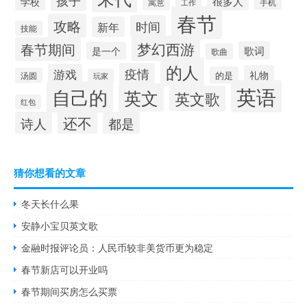
孩子
很多人
学校
寓意
手机
工作
春节
攻略
时间
新年
技能
梦幻西游
春节期间
歌词
是一个
歌曲
的人
疫情
游戏
礼物
的是
汤圆
玩家
英语
自己的
英文
英文歌
红包
还不
诗人
都是
猜你想看的文章
冬天长什么果
安静小宝贝英文歌
金融时报评论员：人民币较非美货币更为稳定
春节新店可以开业吗
春节期间买房怎么买票