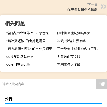
下一篇
冬天发财树怎么培养
相关问题
端口占用查询器 V1.0 绿色免费版（端口占用查询器 V1.0 绿色免费版功能简介）
猫咪换牙能洗澡吗冬天
“落叶聚还散”的出处是哪里
神武2快速升级攻略
“嘱向朝阳乞药栽”的出处是哪里
工学类专业就业排名（工学类）
qq过年活动是什么
儿童歌曲英文版
doremi英语儿歌
李宗盛多大年龄
☚
公告