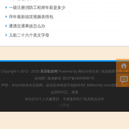
一级注册消防工程师年薪是多少
拜年最新搞笑视频表情包
遭遇交通事故怎么办
儿歌二十六个英文字母
Copyright © 2012 - 2026
英语歌曲网
Powered by
网站分类目录
|
精选推荐文章
|
网
站地图
|
疑难解答
浙ICP备06009081号
声明：本站内容来自互联网，如信息有错误可发邮件到f_fb#foxmail.com说明，我们
会及时纠正，谢谢
本站仅为个人兴趣爱好，不接盈利性广告及商业合作
小男孩