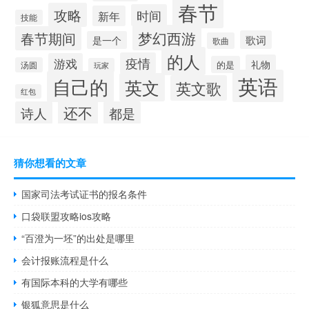
春节
攻略
时间
新年
技能
梦幻西游
春节期间
歌词
是一个
歌曲
的人
疫情
游戏
礼物
的是
汤圆
玩家
英语
自己的
英文
英文歌
红包
还不
诗人
都是
猜你想看的文章
国家司法考试证书的报名条件
口袋联盟攻略ios攻略
“百澄为一坯”的出处是哪里
会计报账流程是什么
有国际本科的大学有哪些
银狐意思是什么